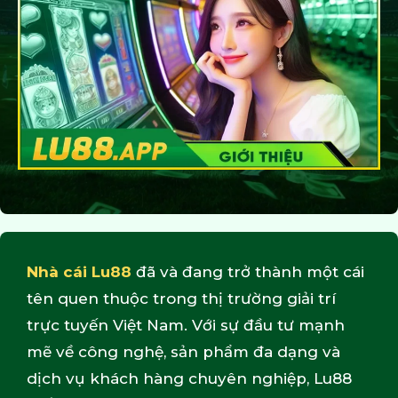
Nhà cái Lu88
đã và đang trở thành một cái
tên quen thuộc trong thị trường giải trí
trực tuyến Việt Nam. Với sự đầu tư mạnh
mẽ về công nghệ, sản phẩm đa dạng và
dịch vụ khách hàng chuyên nghiệp, Lu88