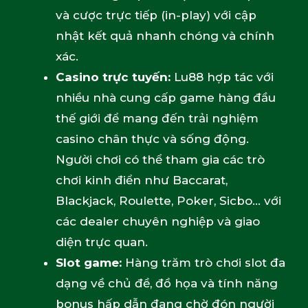
và cược trực tiếp (in-play) với cập
nhật kết quả nhanh chóng và chính
xác.
Casino trực tuyến:
Lu88 hợp tác với
nhiều nhà cung cấp game hàng đầu
thế giới để mang đến trải nghiệm
casino chân thực và sống động.
Người chơi có thể tham gia các trò
chơi kinh điển như Baccarat,
Blackjack, Roulette, Poker, Sicbo… với
các dealer chuyên nghiệp và giao
diện trực quan.
Slot game:
Hàng trăm trò chơi slot đa
dạng về chủ đề, đồ họa và tính năng
bonus hấp dẫn đang chờ đón người