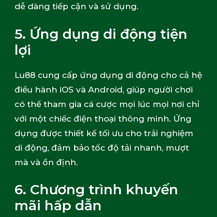
dễ dàng tiếp cận và sử dụng.
5. Ứng dụng di động tiện
lợi
Lu88 cung cấp ứng dụng di động cho cả hệ
điều hành iOS và Android, giúp người chơi
có thể tham gia cá cược mọi lúc mọi nơi chỉ
với một chiếc điện thoại thông minh. Ứng
dụng được thiết kế tối ưu cho trải nghiệm
di động, đảm bảo tốc độ tải nhanh, mượt
mà và ổn định.
6. Chương trình khuyến
mãi hấp dẫn