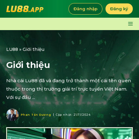
Chuyển
Đăng nhập
Đăng ký
đến
nội
M
dung
LU88
»
Giới thiệu
Giới thiệu
Nhà cái Lu88 đã và đang trở thành một cái tên quen
thuộc trong thị trường giải trí trực tuyến Việt Nam.
Với sự đầu ...
Phan Tấn Dương
Cập nhật:
21/11/2024