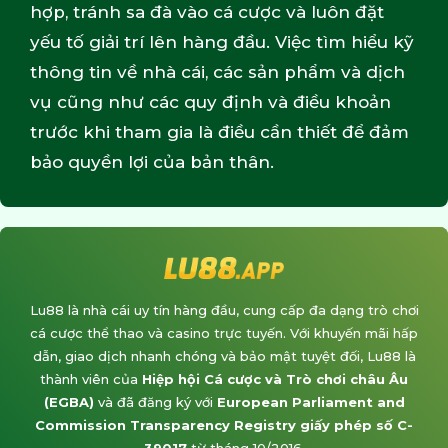
hợp, tránh sa đà vào cá cược và luôn đặt
yếu tố giải trí lên hàng đầu. Việc tìm hiểu kỹ
thông tin về nhà cái, các sản phẩm và dịch
vụ cũng như các quy định và điều khoản
trước khi tham gia là điều cần thiết để đảm
bảo quyền lợi của bản thân.
Lu88 là nhà cái uy tín hàng đầu, cung cấp đa dạng trò chơi
cá cược thể thao và casino trực tuyến. Với khuyến mãi hấp
dẫn, giao dịch nhanh chóng và bảo mật tuyệt đối, Lu88 là
thành viên của
Hiệp hội Cá cược và Trò chơi châu Âu
(EGBA)
và đã đăng ký với
European Parliament and
Commission Transparency Registry giấy phép số C-
39017
từ tháng 10/2016.