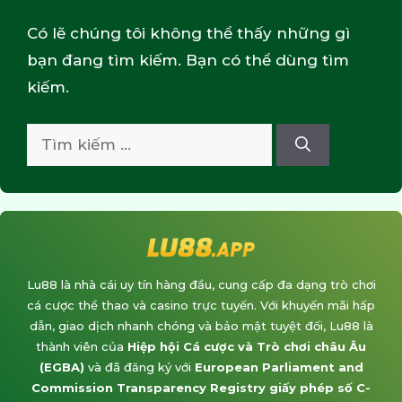
Có lẽ chúng tôi không thể thấy những gì
bạn đang tìm kiếm. Bạn có thể dùng tìm
kiếm.
Tìm
kiếm
cho:
Lu88 là nhà cái uy tín hàng đầu, cung cấp đa dạng trò chơi
cá cược thể thao và casino trực tuyến. Với khuyến mãi hấp
dẫn, giao dịch nhanh chóng và bảo mật tuyệt đối, Lu88 là
thành viên của
Hiệp hội Cá cược và Trò chơi châu Âu
(EGBA)
và đã đăng ký với
European Parliament and
Commission Transparency Registry giấy phép số C-